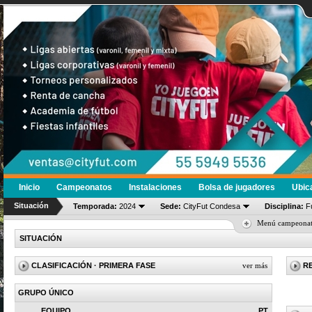
Inicio
Campeonatos
Instalaciones
Bolsa de jugadores
Ubic
Situación
Temporada:
2024
Sede:
CityFut Condesa
Disciplina:
Fú
Menú campeona
SITUACIÓN
CLASIFICACIÓN
· PRIMERA FASE
ver más
R
GRUPO ÚNICO
EQUIPO
PT