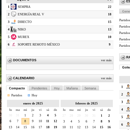
E
1
SEMPRA
22
Gene
2
ENERGÍA REAL V
18
Partidos
3
DIRECTO
15
Partido
4
NIKO
13
Partidos
5
MUREX
10
Partido
6
SOPORTE REMOTO MÉXICO
9
Partido
R
DOCUMENTOS
ver más
Gole
CALENDARIO
ver más
1
Compacto
Pendientes
Hoy
Mañana
Semana
2
Partidos
Hoy
3
enero de 2025
febrero de 2025
4
lu
ma
mi
ju
vi
sá
do
lu
ma
mi
ju
vi
sá
do
30
31
1
2
3
4
5
27
28
29
30
31
1
2
5
6
7
8
9
10
11
12
3
4
5
6
7
8
9
6
13
14
15
16
17
18
19
10
11
12
13
14
15
16