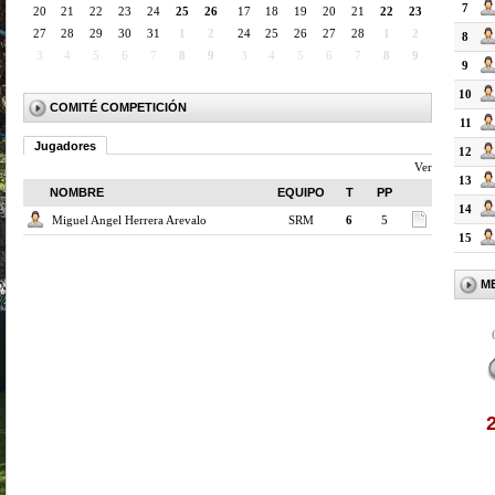
7
20
21
22
23
24
25
26
17
18
19
20
21
22
23
27
28
29
30
31
1
2
24
25
26
27
28
1
2
8
3
4
5
6
7
8
9
3
4
5
6
7
8
9
9
10
COMITÉ COMPETICIÓN
11
Jugadores
12
Ver
13
NOMBRE
EQUIPO
T
PP
14
Miguel Angel Herrera Arevalo
SRM
6
5
15
M