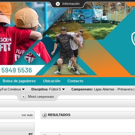
Información
Bolsa de jugadores
Ubicación
Contacto
tyFut Condesa
Disciplina:
Fútbol 5
Campeonato:
Ligas Abiertas - Primavera |
Menú campeonato
ver más
RESULTADOS
PT