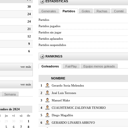
ESTADÍSTICAS
30
Generales
Partidos
Goles
Rachas
Comité
24
Partidos
24
Partidos jugados
21
Partidos sin jugar
12
Partidos aplazados
9
Partidos suspendidos
6
RANKINGS
Goleadores
FairPlay
Equipo menos goleado
ver más
NOMBRE
ver más
1
Gerardo Soria Melendez
2
José Luis Terrones
Semana
3
Manuel Make
4
CUAUHTEMOC ZALDIVAR TENORIO
iembre de 2024
5
Diego Magallón
i
ju
vi
sá
do
8
29
30
31
1
6
GERARDO LINARES ARROYO
5
6
7
8