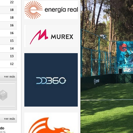
22
18
18
16
16
15
14
13
12
ver más
ver más
do
2026