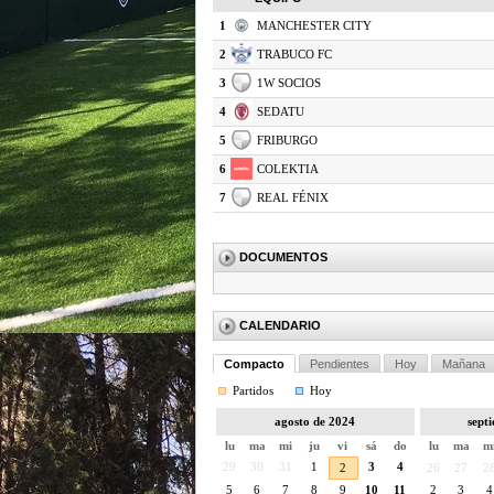
1
MANCHESTER CITY
2
TRABUCO FC
3
1W SOCIOS
4
SEDATU
5
FRIBURGO
6
COLEKTIA
7
REAL FÉNIX
DOCUMENTOS
CALENDARIO
Compacto
Pendientes
Hoy
Mañana
Partidos
Hoy
agosto de 2024
sept
lu
ma
mi
ju
vi
sá
do
lu
ma
m
29
30
31
1
3
4
2
26
27
2
5
6
7
8
9
10
11
2
3
4