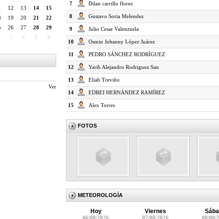
7
Dilan carrillo flores
1
12
13
14
15
8
Gustavo Soria Melendez
8
19
20
21
22
5
26
27
28
29
9
Julio Cesar Valenzuela
3
4
5
6
10
Osmin Johanny López Juárez
11
PEDRO SÁNCHEZ RODRÍGUEZ
12
Yarib Alejandro Rodriguez San
13
Eliab Treviño
Ver
14
EDREI HERNÁNDEZ RAMÍREZ
15
Alex Torres
FOTOS
METEOROLOGÍA
Hoy
Viernes
Sába
06/08/2026
07/08/2026
08/08/