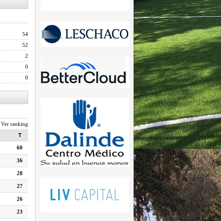
54
52
2
0
0
Ver ranking
T
60
36
28
27
26
23