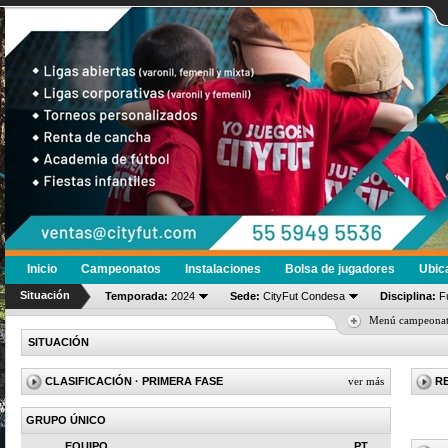
Inicio
Campeonatos
Instalaciones
Bolsa de jugadores
Ubic
Situación
Temporada:
2024
Sede:
CityFut Condesa
Disciplina:
Fú
Menú campeona
SITUACIÓN
CLASIFICACIÓN
· PRIMERA FASE
ver más
R
GRUPO ÚNICO
EQUIPO
PT