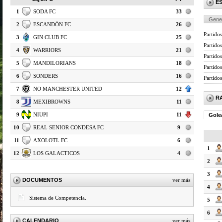
E
1
SODA FC
33
Gene
2
ESCANDÓN FC
26
Partidos
3
GIN CLUB FC
25
Partido
4
WARRIORS
21
Partidos
5
MANDILORIANS
18
Partido
6
SONDERS
16
Partido
7
NO MANCHESTER UNITED
12
R
8
MEXIBROWNS
11
9
NIUPI
11
Gole
10
REAL SENIOR CONDESA FC
9
11
AXOLOTL FC
6
1
12
LOS GALACTICOS
4
2
3
DOCUMENTOS
ver más
4
Sistema de Competencia.
5
6
CALENDARIO
ver más