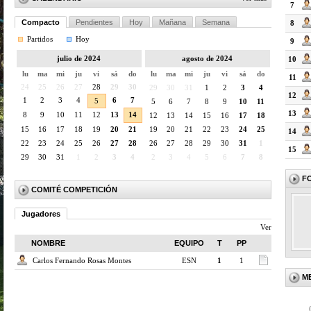
7
Compacto
Pendientes
Hoy
Mañana
Semana
8
Partidos
Hoy
9
julio de 2024
agosto de 2024
10
lu
ma
mi
ju
vi
sá
do
lu
ma
mi
ju
vi
sá
do
11
24
25
26
27
28
29
30
29
30
31
1
2
3
4
12
1
2
3
4
6
7
5
5
6
7
8
9
10
11
13
8
9
10
11
12
13
14
12
13
14
15
16
17
18
15
16
17
18
19
20
21
19
20
21
22
23
24
25
14
22
23
24
25
26
27
28
26
27
28
29
30
31
1
15
29
30
31
1
2
3
4
2
3
4
5
6
7
8
F
COMITÉ COMPETICIÓN
Jugadores
Ver
NOMBRE
EQUIPO
T
PP
Carlos Fernando Rosas Montes
ESN
1
1
M