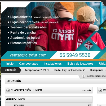
Inicio
Campeonatos
Instalaciones
Bolsa de jugadores
Ubic
Situación
Temporada:
2024
Sede:
CityFut Condesa
Disciplina:
Fú
Menú campeona
SITUACIÓN
CLASIFICACIÓN
· UNICO
ver más
R
GRUPO UNICO
EQUIPO
PT