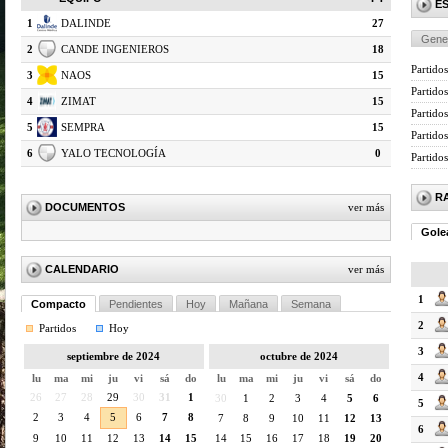
E
1
DALINDE
27
Gene
2
CANDE INGENIEROS
18
Partidos
3
NAOS
15
Partido
4
ZIMAT
15
Partidos
5
SEMPRA
15
Partido
6
YALO TECNOLOGÍA
0
Partido
R
DOCUMENTOS
ver más
Gole
CALENDARIO
ver más
1
Compacto
Pendientes
Hoy
Mañana
Semana
2
Partidos
Hoy
3
septiembre de 2024
octubre de 2024
4
lu
ma
mi
ju
vi
sá
do
lu
ma
mi
ju
vi
sá
do
26
27
28
29
30
31
1
30
1
2
3
4
5
6
5
2
3
4
5
6
7
8
7
8
9
10
11
12
13
6
9
10
11
12
13
14
15
14
15
16
17
18
19
20