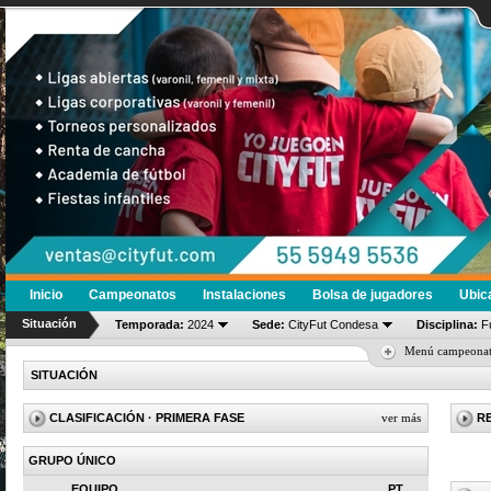
Inicio
Campeonatos
Instalaciones
Bolsa de jugadores
Ubic
Situación
Temporada:
2024
Sede:
CityFut Condesa
Disciplina:
Fú
Menú campeona
SITUACIÓN
CLASIFICACIÓN
· PRIMERA FASE
ver más
R
GRUPO ÚNICO
EQUIPO
PT