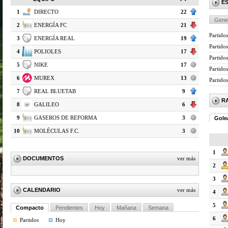
E
1
DIRECTO
22
Gene
2
ENERGÍA FC
21
Partidos
3
ENERGÍA REAL
19
Partido
4
POLIOLES
17
Partidos
5
NIKE
17
Partido
6
MUREX
13
Partido
7
REAL BLUETAB
9
R
8
GALILEO
6
9
GASEROS DE REFORMA
3
Gole
10
MOLÉCULAS F.C.
3
1
DOCUMENTOS
ver más
2
3
CALENDARIO
ver más
4
5
Compacto
Pendientes
Hoy
Mañana
Semana
6
Partidos
Hoy