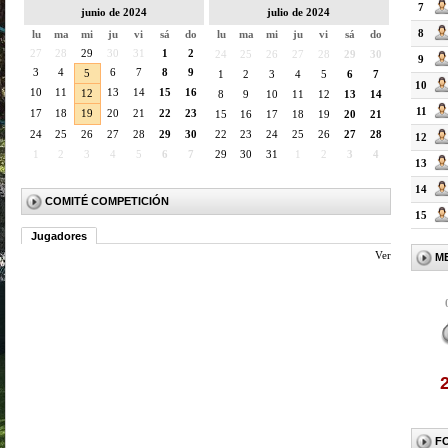
7
junio de 2024
julio de 2024
8
lu
ma
mi
ju
vi
sá
do
lu
ma
mi
ju
vi
sá
do
27
28
29
30
31
1
2
24
25
26
27
28
29
30
9
3
4
6
7
8
9
5
1
2
3
4
5
6
7
10
10
11
13
14
15
16
12
8
9
10
11
12
13
14
11
17
18
19
20
21
22
23
15
16
17
18
19
20
21
24
25
26
27
28
29
30
22
23
24
25
26
27
28
12
1
2
3
4
5
6
7
29
30
31
1
2
3
4
13
14
COMITÉ COMPETICIÓN
15
Jugadores
Ver
M
F