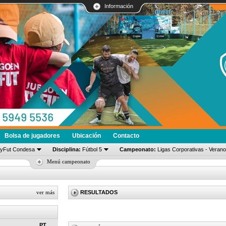
Información
Bolsa de jugadores
Ubicación
Contacto
tyFut Condesa
Disciplina:
Fútbol 5
Campeonato:
Ligas Corporativas - Verano
Menú campeonato
ver más
RESULTADOS
PT