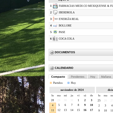
1
FARMACIAS MEDI.CO MEXIQUENSE & F
2
IBERDROLA
3
ENERGÍA REAL
4
BOLLORE
5
PASE
6
COCA COLA
DOCUMENTOS
CALENDARIO
Compacto
Pendientes
Hoy
Mañana
Partidos
Hoy
noviembre de 2024
dici
lu
ma
mi
ju
vi
sá
do
lu
ma
m
28
29
30
31
1
2
3
25
26
2
5
6
7
8
9
10
4
2
3
4
12
13
14
15
16
17
11
9
10
1