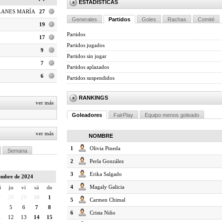
ESTADÍSTICAS
LANES MARÍA
27
Generales
Partidos
Goles
Rachas
Comité
19
Partidos
17
Partidos jugados
9
Partidos sin jugar
7
Partidos aplazados
6
Partidos suspendidos
RANKINGS
ver más
Goleadores
FairPlay
Equipo menos goleado
ver más
NOMBRE
1
Olivia Pineda
Semana
2
Perla González
3
Erika Salgado
embre de 2024
4
Magaly Galicia
i
ju
vi
sá
do
7
28
29
30
1
5
Carmen Chimal
5
6
7
8
6
Crista Niño
1
12
13
14
15