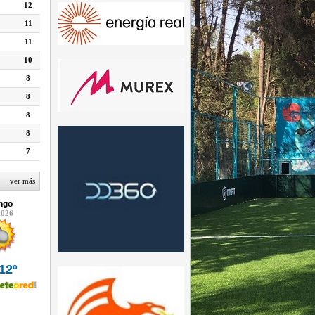
12
11
11
10
8
8
8
8
7
ver más
ngo
2026
12º