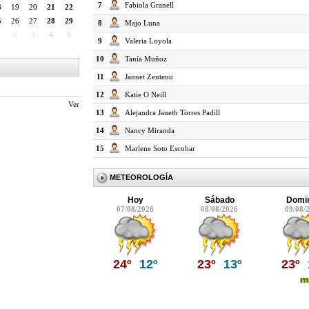
7
Fabiola Granell
8
19
20
21
22
5
26
27
28
29
8
Majo Luna
2
3
4
5
9
Valeria Loyola
10
Tanía Muñoz
11
Jannet Zenteno
12
Katie O Neill
Ver
13
Alejandra Janeth Torres Padill
14
Nancy Miranda
15
Marlene Soto Escobar
METEOROLOGÍA
Hoy
Sábado
Domi
07/08/2026
08/08/2026
09/08/
24º
12º
23º
13º
23º