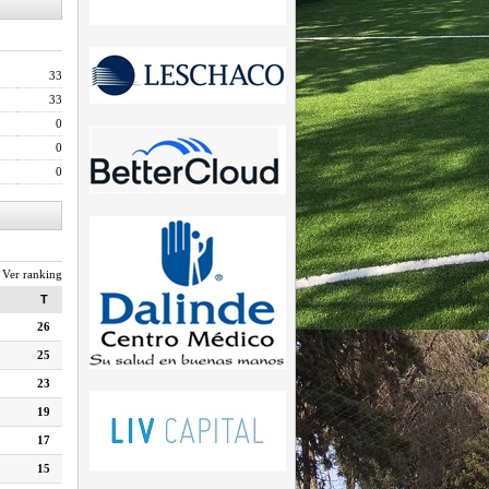
33
33
0
0
0
Ver ranking
T
26
25
23
19
17
15